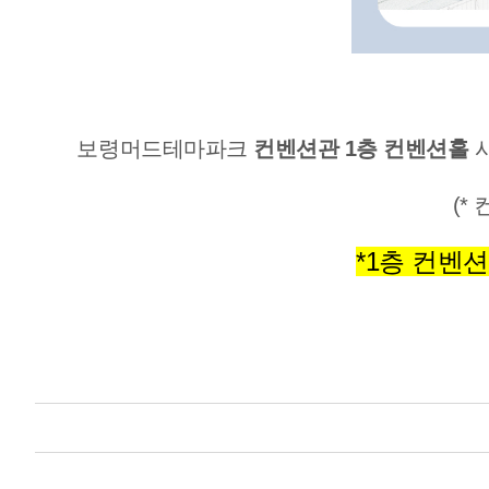
보령머드테마파크
컨벤션관 1층 컨벤션홀
시
(*
*1층 컨벤션홀