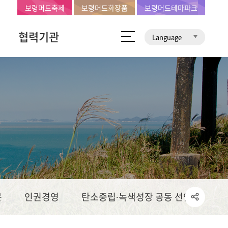
보령머드축제
보령머드화장품
보령머드테마파크
협력기관
Language
문
인권경영
탄소중립∙녹색성장 공동 선언문