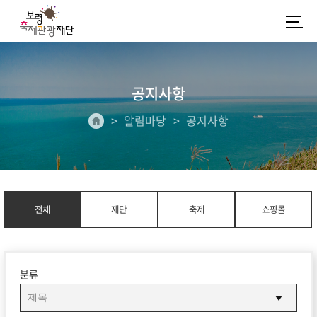
공지사항
알림마당
공지사항
전체
재단
축제
쇼핑몰
분류