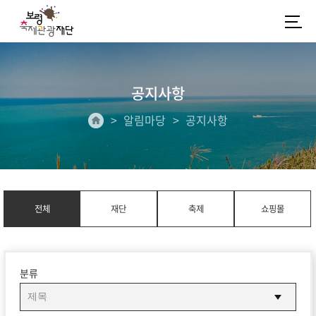
공지사항
알림마당
공지사항
전체
재단
축제
쇼핑몰
분류