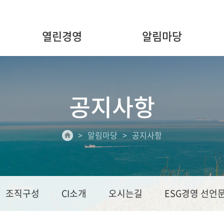
열린경영
알림마당
공지사항
알림마당
공지사항
조직구성
CI소개
오시는길
ESG경영 선언