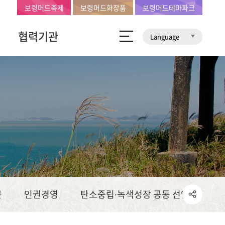
보령머드축제
보령머드화장품
보령머드테마파크
협력기관
Language
문
인권경영
탄소중립∙녹색성장 공동 선언문