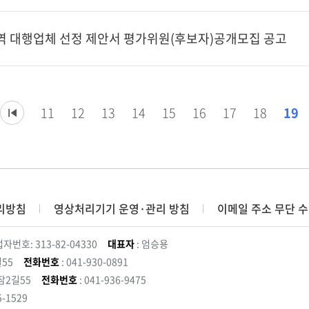
역 대행업체 선정 제안서 평가위원(후보자)공개모집 공고
11
12
13
14
15
16
17
18
19
리방침
영상처리기기 운영·관리 방침
이메일 주소 무단 수
자번호: 313-82-04330
대표자
: 엄승용
55
전화번호
: 041-930-0891
잠2길55
전화번호
: 041-936-9475
5-1529