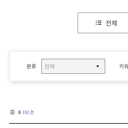
전체
분류
키
총
192
건