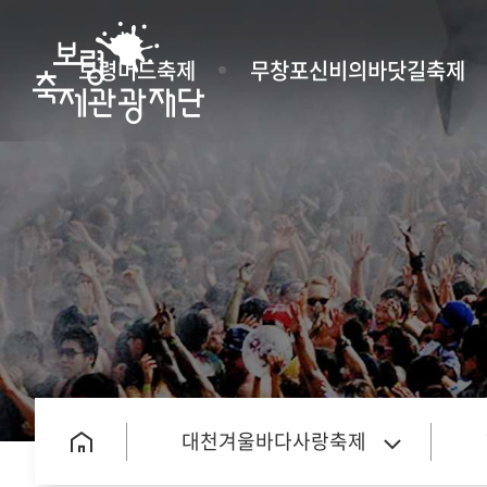
보령머드축제
무창포신비의바닷길축제
대천겨울바다사랑축제