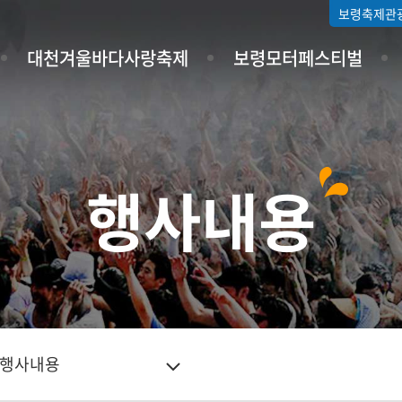
보령축제관
대천겨울바다사랑축제
보령모터페스티벌
행사내용
행사내용