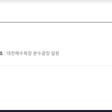
소
: 대천해수욕장 분수광장 일원