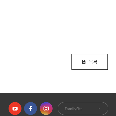
목록
FamilySite