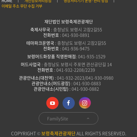
HOME
개인정보처리방침
영상처리기기 운영·관리 방침
이메일 주소 무단 수집 거부
재단법인 보령축제관광재단
축제사무국
: 충청남도 보령시 고잠2길55
전화번호
: 041-930-0891
테마파크운영국
: 충청남도 보령시 고잠2길55
전화번호
: 041-936-9475
보령머드화장품 직영판매점
: 041-935-1529
머드사업국
: 충청남도 보령시 주포면 관산공단길 14
전화번호
: 041-932-2208/2239
관광안내소(대천역)
: 041-932-2023/041-930-0980
관광안내소(머드광장)
: 041-930-0883
관광안내소(시민탑)
: 041-930-0882
FamilySite
COPYRIGHT ©
보령축제관광재단
ALL RIGHTS RESERVED.