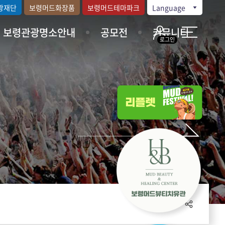
광재단
보령머드화장품
보령머드테마파크
Language
보령관광명소안내
공모전
커뮤니티
로그인