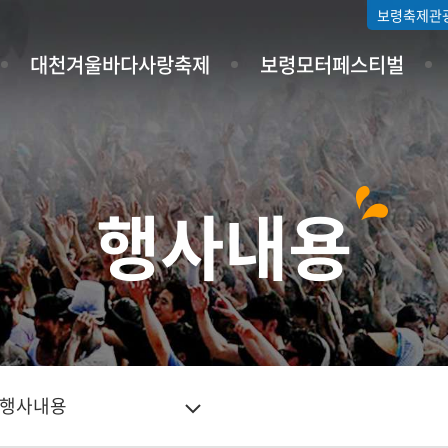
보령축제관
대천겨울바다사랑축제
보령모터페스티벌
행사내용
행사내용