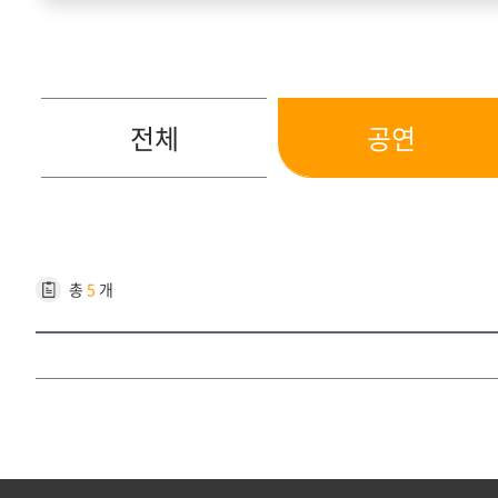
전체
공연
총
5
개