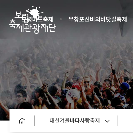
보령머드축제
무창포신비의바닷길축제
대천겨울바다사랑축제