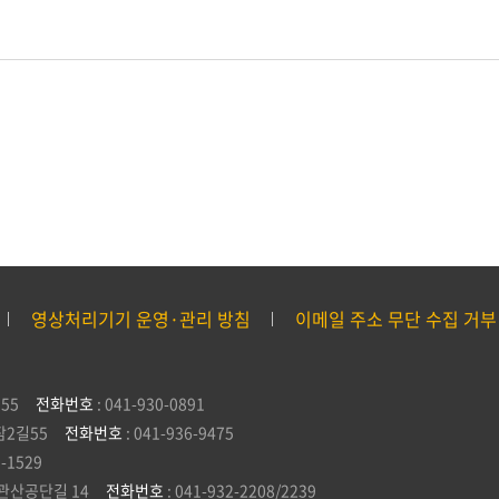
영상처리기기 운영·관리 방침
이메일 주소 무단 수집 거부
55
전화번호
: 041-930-0891
잠2길55
전화번호
: 041-936-9475
5-1529
관산공단길 14
전화번호
: 041-932-2208/2239