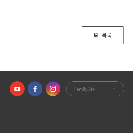
목록
FamilySite