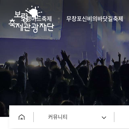
보령머드축제
무창포신비의바닷길축제
커뮤니티