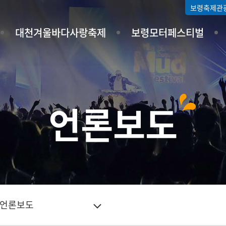
보령축제관
대천겨울바다사랑축제
보령모터페스티벌
언론보도
언론보도