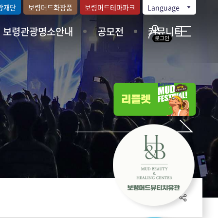
광재단
보령머드화장품
보령머드테마파크
Language
보령관광명소안내
공모전
커뮤니티
로그인