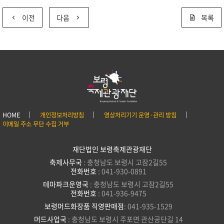
이전
다음
목록
HOME
개인정보처리방침
영상처리기기 운영·관리 방침
이메일 주소 무단 수집 거부
재단법인 보령축제관광재단
축제사무국
: 충청남도 보령시 고잠2길55
전화번호
: 041-930-0891
테마파크운영국
: 충청남도 보령시 고잠2길55
전화번호
: 041-936-9475
보령머드화장품 직영판매점
: 041-935-1529
머드사업국
: 충청남도 보령시 주포면 관산공단길 14