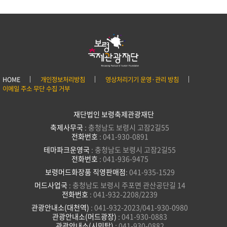
HOME
개인정보처리방침
영상처리기기 운영·관리 방침
이메일 주소 무단 수집 거부
재단법인 보령축제관광재단
축제사무국
: 충청남도 보령시 고잠2길55
전화번호
: 041-930-0891
테마파크운영국
: 충청남도 보령시 고잠2길55
전화번호
: 041-936-9475
보령머드화장품 직영판매점
: 041-935-1529
머드사업국
: 충청남도 보령시 주포면 관산공단길 14
전화번호
: 041-932-2208/2239
관광안내소(대천역)
: 041-932-2023/041-930-0980
관광안내소(머드광장)
: 041-930-0883
관광안내소(시민탑)
: 041-930-0882