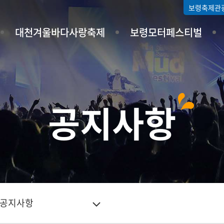
보령축제관
대천겨울바다사랑축제
보령모터페스티벌
공지사항
공지사항