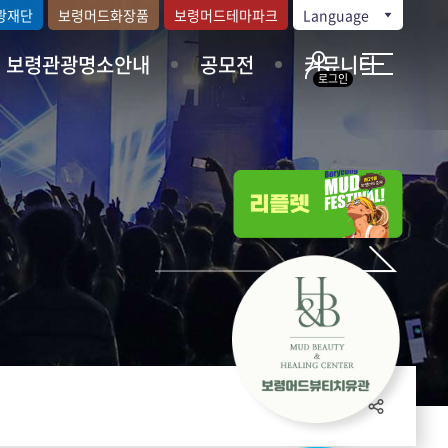
광재단
보령머드화장품
보령머드테마파크
Language
보령관광명소안내
공모전
커뮤니티
로그인