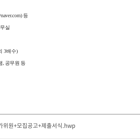
naver.com)
등
사무실
의
3
배수
)
램
,
공무원 등
가위원+모집공고+제출서식.hwp