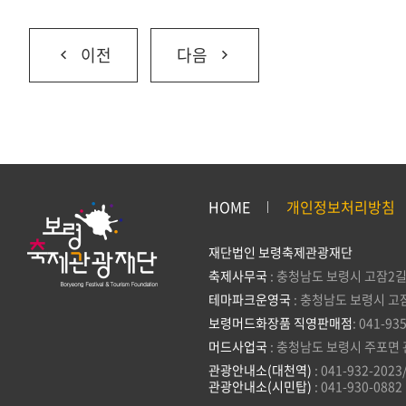
이전
다음
HOME
개인정보처리방침
재단법인 보령축제관광재단
축제사무국
: 충청남도 보령시 고잠2길
테마파크운영국
: 충청남도 보령시 고
보령머드화장품 직영판매점
: 041-93
머드사업국
: 충청남도 보령시 주포면 
관광안내소(대천역)
: 041-932-2023
관광안내소(시민탑)
: 041-930-0882