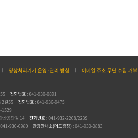
영상처리기기 운영·관리 방침
이메일 주소 무단 수집 거부
55
전화번호
: 041-930-0891
잠2길55
전화번호
: 041-936-9475
5-1529
관산공단길 14
전화번호
: 041-932-2208/2239
/041-930-0980
관광안내소(머드광장)
: 041-930-0883