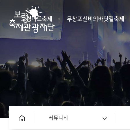
보령머드축제
무창포신비의바닷길축제
커뮤니티