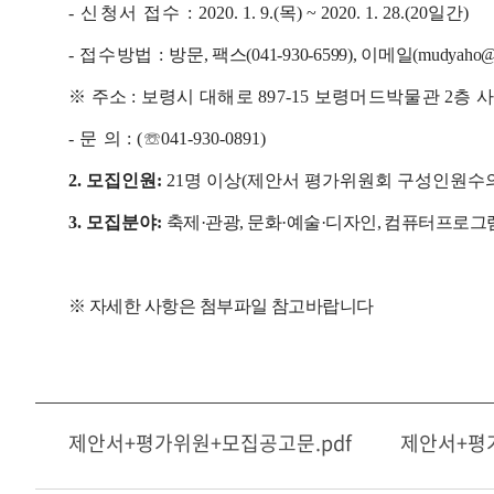
-
신청서 접수
:
2020. 1. 9.(
목
) ~ 2020. 1. 28.(20
일간
)
-
접수방법
:
방문
,
팩스
(041-930-6599),
이메일
(mudyaho@
※
주소
:
보령시 대해로
897-15
보령머드박물관
2
층 
-
문 의
: (
☏
041-930-0891)
2.
모집인원
:
21
명 이상
(
제안서 평가위원회 구성인원수
3.
모집분야
:
축제
·
관광
,
문화
·
예술
·
디자인
,
컴퓨터프로그
※ 자세한 사항은 첨부파일 참고바랍니다
제안서+평가위원+모집공고문.pdf
제안서+평