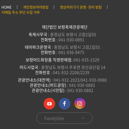
HOME
개인정보처리방침
영상처리기기 운영·관리 방침
이메일 주소 무단 수집 거부
재단법인 보령축제관광재단
축제사무국
: 충청남도 보령시 고잠2길55
전화번호
: 041-930-0891
테마파크운영국
: 충청남도 보령시 고잠2길55
전화번호
: 041-936-9475
보령머드화장품 직영판매점
: 041-935-1529
머드사업국
: 충청남도 보령시 주포면 관산공단길 14
전화번호
: 041-932-2208/2239
관광안내소(대천역)
: 041-932-2023/041-930-0980
관광안내소(머드광장)
: 041-930-0883
관광안내소(시민탑)
: 041-930-0882
FamilySite