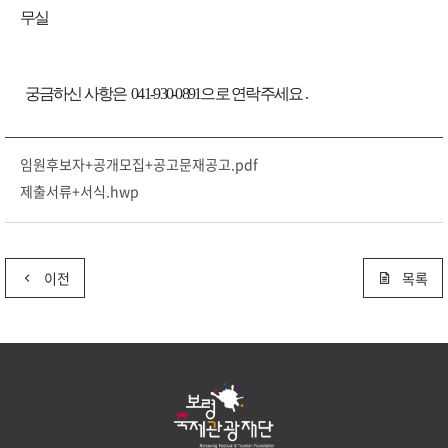
무실
궁금하신 사항은 041-930-0891으로 연락주세요 .​
임원후보자+공개모집+공고문재공고.pdf
제출서류+서식.hwp
이전
목록