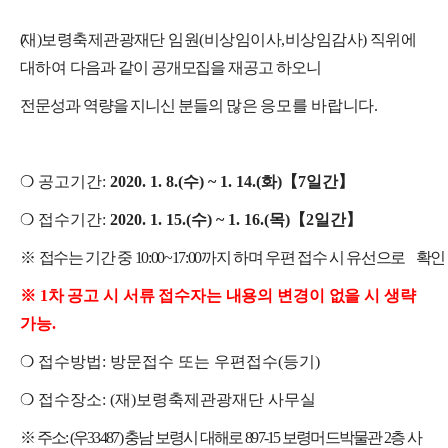
(
재
)
보령축제관광재단 임원
(
비상임이사
,
비상임감사
)
직위에
대하여
다음과 같이 공개모집을 재공고 하오니
전문성과 역량을 지니신 분들의
많은
응모를 바랍니다
.
❍
공고기간
:
2020. 1. 8.(
수
) ~ 1. 14.(
화
)
【
7
일간
】
❍
접수기간
:
2020. 1. 15.(
수
) ~ 1. 16.(
목
)
【
2
일간
】
※
접수는 기간 중
10:00~17:00
까지 하며 우편 접수 시 유선으로
확인
※
1
차 공고 시 서류 접수자는 내용의 변경이 없을 시 생략
가능
.
❍
접수방법
:
방문접수 또는 우편접수
(
등기
)
❍
접수장소
: (
재
)
보령축제관광재단 사무실
※
주소
: (
우
33487)
충남 보령시 대해로
897-15
보령머드박물관
2
층 사