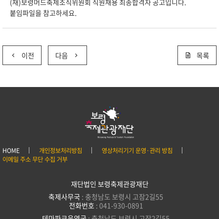
(재)보령머드축제조직위원회 직원채용 최종합격자 공고입니다.
붙임파일을 참고하세요.
이전
다음
목록
HOME
개인정보처리방침
영상처리기기 운영·관리 방침
이메일 주소 무단 수집 거부
재단법인 보령축제관광재단
축제사무국
: 충청남도 보령시 고잠2길55
전화번호
: 041-930-0891
테마파크운영국
: 충청남도 보령시 고잠2길55