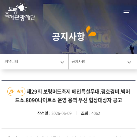
공지사항
커뮤니티
공지사항
제29회 보령머드축제 메인특설무대.경호경비.빅머
축제
드쇼.8090나이트쇼 운영 용역 우선 협상대상자 공고
작성일
: 2026-06-09
조회
: 4062