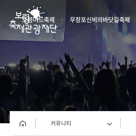
보령머드축제
무창포신비의바닷길축제
커뮤니티