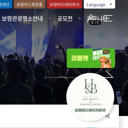
광재단
보령머드화장품
보령머드테마파크
Language
보령관광명소안내
공모전
커뮤니티
로그인