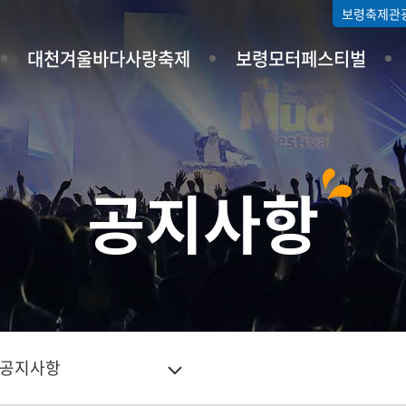
보령축제관
대천겨울바다사랑축제
보령모터페스티벌
공지사항
공지사항