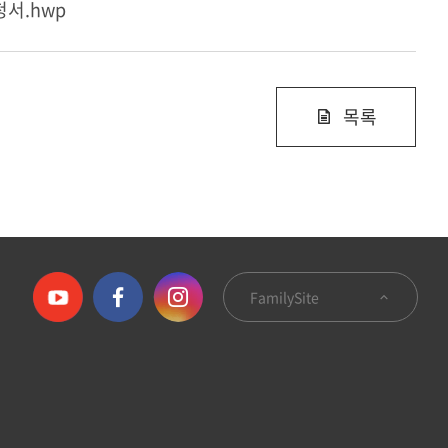
서.hwp
목록
FamilySite