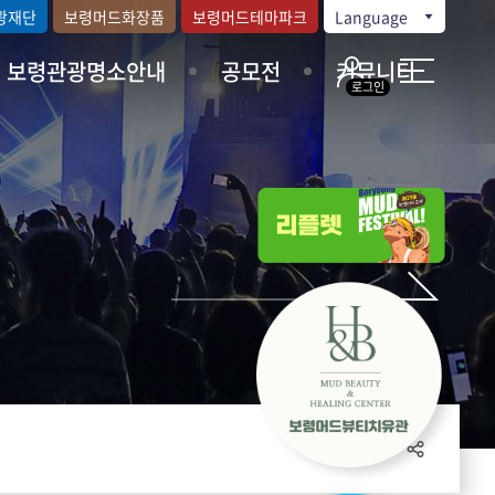
광재단
보령머드화장품
보령머드테마파크
Language
보령관광명소안내
공모전
커뮤니티
로그인