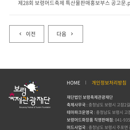
제28회 보령머드축제 특산물판매홍보부스 공고문.p
이전
다음
HOME
개인정보처리방침
재단법인 보령축제관광재단
축제사무국
: 충청남도 보령시 고잠2길
테마파크운영국
: 충청남도 보령시 고
보령머드화장품 직영판매점
: 041-93
머드사업국
: 충청남도 보령시 주포면 