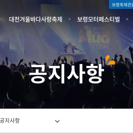
보령축제관
대천겨울바다사랑축제
보령모터페스티벌
공지사항
공지사항