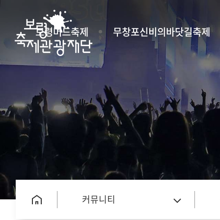
보령머드축제
무창포신비의바닷길축제
커뮤니티