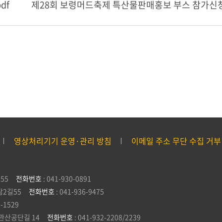
df
제28회 보령머드축제 특산물판매홍보 부스 참가신청
영상처리기기 운영·관리 방침
이메일 주소 무단 수집 거부
55
전화번호
: 041-930-0891
잠2길55
전화번호
: 041-936-9475
5-1529
관산공단길 14
전화번호
: 041-932-2208/2239