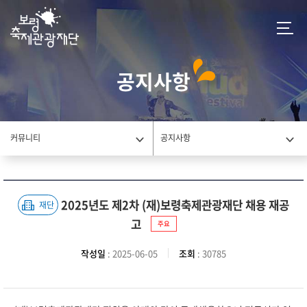
공지사항
커뮤니티
공지사항
2025년도 제2차 (재)보령축제관광재단 채용 재공
재단
고
주요
작성일
: 2025-06-05
조회
: 30785