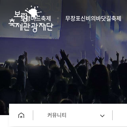
보령머드축제
무창포신비의바닷길축제
커뮤니티