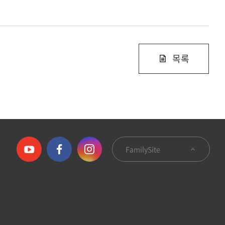
목록
FamilySite