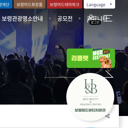
광재단
보령머드화장품
보령머드테마파크
Language
보령관광명소안내
공모전
커뮤니티
로그인