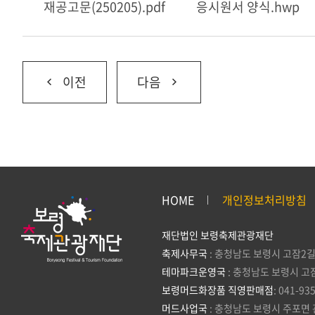
재공고문(250205).pdf
응시원서 양식.hwp
이전
다음
HOME
개인정보처리방침
재단법인 보령축제관광재단
축제사무국
: 충청남도 보령시 고잠2길
테마파크운영국
: 충청남도 보령시 고
보령머드화장품 직영판매점
: 041-93
머드사업국
: 충청남도 보령시 주포면 