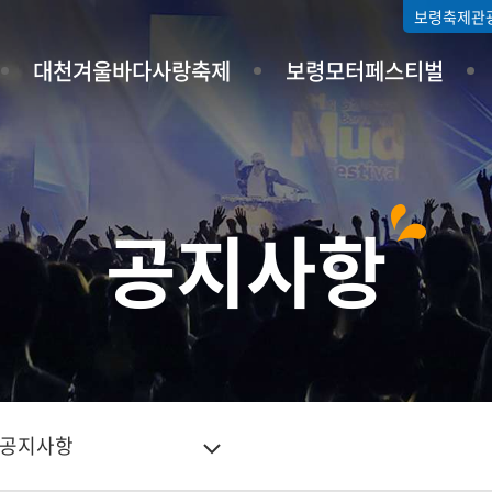
보령축제관
대천겨울바다사랑축제
보령모터페스티벌
공지사항
공지사항