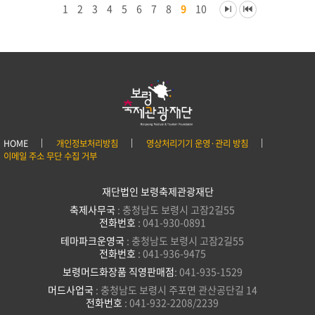
1
2
3
4
5
6
7
8
9
10
HOME
개인정보처리방침
영상처리기기 운영·관리 방침
이메일 주소 무단 수집 거부
재단법인 보령축제관광재단
축제사무국
: 충청남도 보령시 고잠2길55
전화번호
: 041-930-0891
테마파크운영국
: 충청남도 보령시 고잠2길55
전화번호
: 041-936-9475
보령머드화장품 직영판매점
: 041-935-1529
머드사업국
: 충청남도 보령시 주포면 관산공단길 14
전화번호
: 041-932-2208/2239