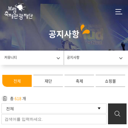
공지사항
커뮤니티
공지사항
전체
재단
축제
쇼핑몰
총
618
개