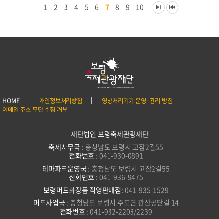
1
2
3
4
5
6
7
8
9
10
HOME
개인정보처리방침
영상처리기기 운영·관리 방침
이메일 주소 무단 수집 거부
재단법인 보령축제관광재단
축제사무국
: 충청남도 보령시 고잠2길55
전화번호
: 041-930-0891
테마파크운영국
: 충청남도 보령시 고잠2길55
전화번호
: 041-936-9475
보령머드화장품 직영판매점
: 041-935-1529
머드사업국
: 충청남도 보령시 주포면 관산공단길 14
전화번호
: 041-932-2208/2239