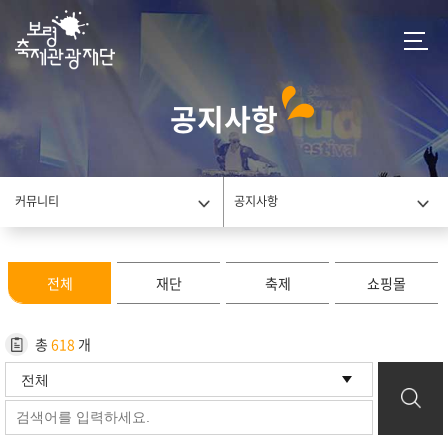
공지사항
커뮤니티
공지사항
전체
재단
축제
쇼핑몰
총
618
개