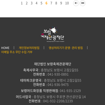
1
2
3
4
5
6
7
8
9
10
HOME
개인정보처리방침
영상처리기기 운영·관리 방침
이메일 주소 무단 수집 거부
재단법인 보령축제관광재단
축제사무국
: 충청남도 보령시 고잠2길55
전화번호
: 041-930-0891
테마파크운영국
: 충청남도 보령시 고잠2길55
전화번호
: 041-936-9475
보령머드화장품 직영판매점
: 041-935-1529
머드사업국
: 충청남도 보령시 주포면 관산공단길 14
전화번호
: 041-932-2208/2239