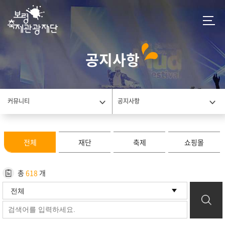
공지사항
커뮤니티
공지사항
전체
재단
축제
쇼핑몰
총
618
개