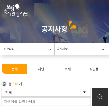
공지사항
커뮤니티
공지사항
전체
재단
축제
쇼핑몰
총
618
개