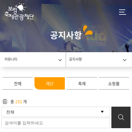
공지사항
커뮤니티
공지사항
전체
재단
축제
쇼핑몰
총
192
개