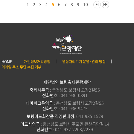
1
2
3
4
5
6
7
8
9
10
HOME
개인정보처리방침
영상처리기기 운영·관리 방침
이메일 주소 무단 수집 거부
재단법인 보령축제관광재단
축제사무국
: 충청남도 보령시 고잠2길55
전화번호
: 041-930-0891
테마파크운영국
: 충청남도 보령시 고잠2길55
전화번호
: 041-936-9475
보령머드화장품 직영판매점
: 041-935-1529
머드사업국
: 충청남도 보령시 주포면 관산공단길 14
전화번호
: 041-932-2208/2239