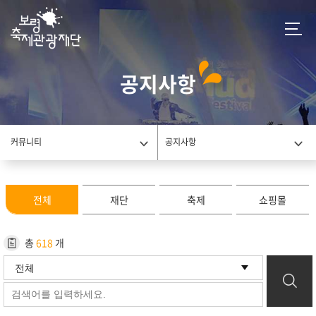
공지사항
커뮤니티
공지사항
전체
재단
축제
쇼핑몰
총
618
개