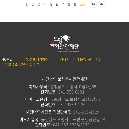
1
2
3
4
5
6
7
8
9
10
HOME
개인정보처리방침
영상처리기기 운영·관리 방침
이메일 주소 무단 수집 거부
재단법인 보령축제관광재단
축제사무국
: 충청남도 보령시 고잠2길55
전화번호
: 041-930-0891
테마파크운영국
: 충청남도 보령시 고잠2길55
전화번호
: 041-936-9475
보령머드화장품 직영판매점
: 041-935-1529
머드사업국
: 충청남도 보령시 주포면 관산공단길 14
전화번호
: 041-932-2208/2239